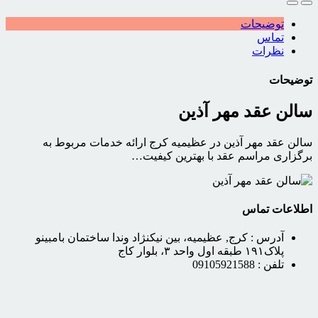
توضیحات
تماس
نظرات
توضیحات
سالن عقد مهر آذین
سالن عقد مهر آذین در عظیمیه کرج ارائه خدمات مربوط به
برگزاری مراسم عقد با بهترین کیفیت…
اطلاعات تماس
آدرس :
کرج, عظیمیه، بین نیکنژاد وندا ساختمان بامبینو
پلاک۱۹۱ طبقه اول واحد ۳، بلوار کاج
تلفن :
09105921588