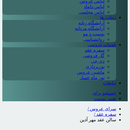
لباس عروس
لباس داماد
لباس مجلسی
زیبایی ها
آرایشگاه زنانه
آرایشگاه مردانه
پوست و مو
روانشناسی
خدمات عروسی
سفره عقد
گل فروشی
دی جی
نورپردازی
ماشین عروس
تور ماه عسل
تبلیغات
جستجو برای
تغییر پوست
سرای عروس
/
سفره عقد
/
سالن عقد مهر آذین