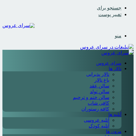
جستجو برای
تغییر پوست
منو
سرای عروس
تالار ها
تالار پذیرایی
باغ تالار
سالن عقد
سالن تولد
سالن ختم و ترحیم
کافی شاپ
کافه رستوران
آتلیه ها
آتلیه عروسی
آتلیه کودک
مزون ها