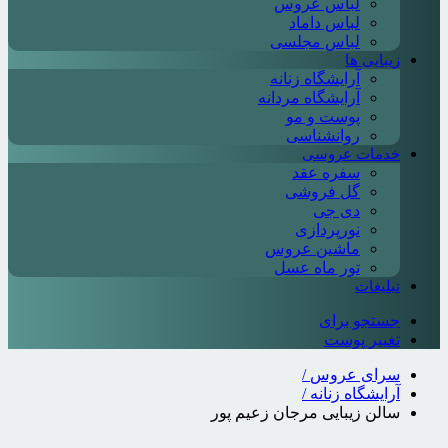
لباس عروس
لباس داماد
لباس مجلسی
زیبایی ها
آرایشگاه زنانه
آرایشگاه مردانه
پوست و مو
روانشناسی
خدمات عروسی
سفره عقد
گل فروشی
دی جی
نورپردازی
ماشین عروس
تور ماه عسل
تبلیغات
جستجو برای
تغییر پوست
سرای عروس
/
آرایشگاه زنانه
/
سالن زیبایی مرجان زعیم پور