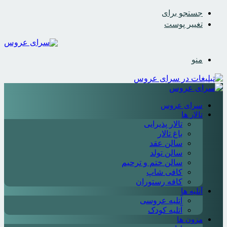
جستجو برای
تغییر پوست
منو
سرای عروس
تالار ها
تالار پذیرایی
باغ تالار
سالن عقد
سالن تولد
سالن ختم و ترحیم
کافی شاپ
کافه رستوران
آتلیه ها
آتلیه عروسی
آتلیه کودک
مزون ها