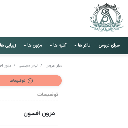
سرای عروس
تالار ها
آتلیه ها
مزون ها
زیبایی ها
سرای عروس
/
لباس مجلسی
/
مزون اف
توضیحات
توضیحات
مزون افسون