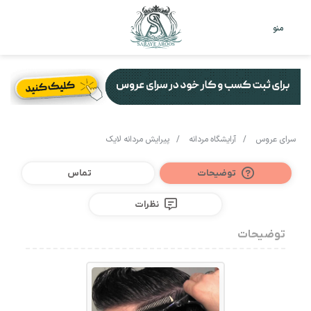
تغییر
جس
منو
پوست
برا
سرای عروس
/
آرایشگاه مردانه
/
پیرایش مردانه لایک
توضیحات
تماس
نظرات
توضیحات