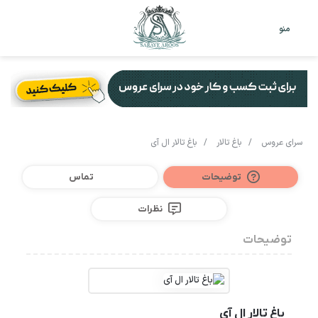
تغییر
جس
منو
پوست
برا
سرای عروس
/
باغ تالار
/
باغ تالار ال آی
توضیحات
تماس
نظرات
توضیحات
باغ تالار ال آی