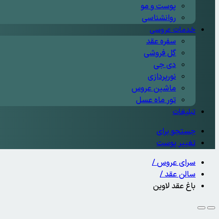
پوست و مو
روانشناسی
خدمات عروسی
سفره عقد
گل فروشی
دی جی
نورپردازی
ماشین عروس
تور ماه عسل
تبلیغات
جستجو برای
تغییر پوست
سرای عروس
/
سالن عقد
/
باغ عقد لاوین