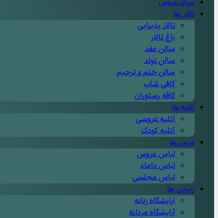
سرای عروس
تالار ها
تالار پذیرایی
باغ تالار
سالن عقد
سالن تولد
سالن ختم و ترحیم
کافی شاپ
کافه رستوران
آتلیه ها
آتلیه عروسی
آتلیه کودک
مزون ها
لباس عروس
لباس داماد
لباس مجلسی
زیبایی ها
آرایشگاه زنانه
آرایشگاه مردانه