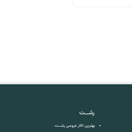
رشـــت
بهترین تالار عروسی رشـــت