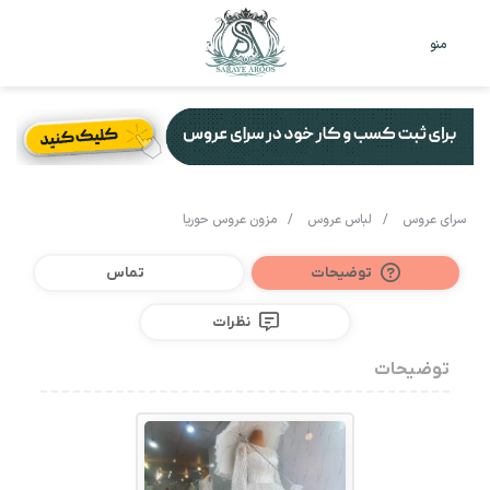
تغییر
جس
منو
پوست
برا
سرای عروس
/
لباس عروس
/
مزون عروس حوریا
توضیحات
تماس
نظرات
توضیحات