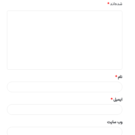
شده‌اند
*
د
ی
د
گ
ا
ه
*
نام
*
ایمیل
*
وب‌ سایت