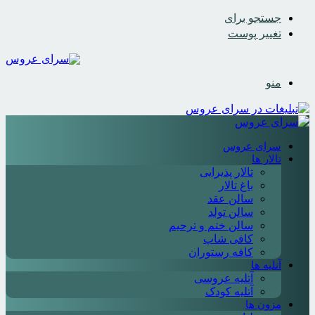
جستجو برای
تغییر پوست
منو
سرای عروس
تالار ها
تالار پذیرایی
باغ تالار
سالن عقد
سالن تولد
سالن ختم و ترحیم
کافی شاپ
کافه رستوران
آتلیه ها
آتلیه عروسی
آتلیه کودک
مزون ها