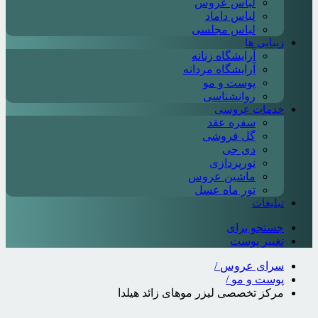
لباس عروس
لباس داماد
لباس مجلسی
زیبایی ها
آرایشگاه زنانه
آرایشگاه مردانه
پوست و مو
روانشناسی
خدمات عروسی
سفره عقد
گل فروشی
دی جی
نورپردازی
ماشین عروس
تور ماه عسل
تبلیغات
جستجو برای
تغییر پوست
سرای عروس
/
پوست و مو
/
مرکز تخصصی لیزر موهای زائد هیلدا