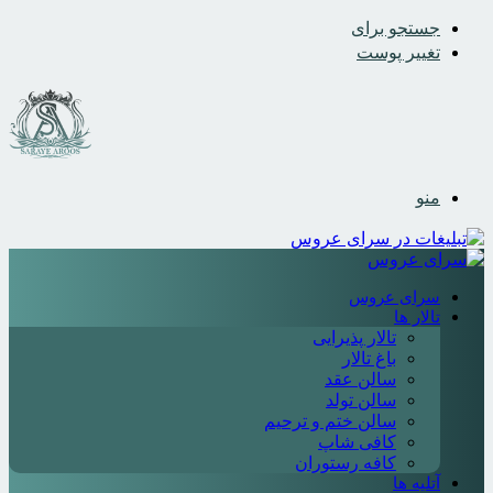
جستجو برای
تغییر پوست
منو
سرای عروس
تالار ها
تالار پذیرایی
باغ تالار
سالن عقد
سالن تولد
سالن ختم و ترحیم
کافی شاپ
کافه رستوران
آتلیه ها