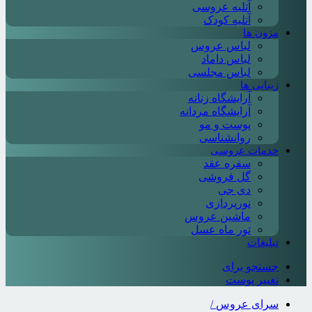
آتلیه عروسی
آتلیه کودک
مزون ها
لباس عروس
لباس داماد
لباس مجلسی
زیبایی ها
آرایشگاه زنانه
آرایشگاه مردانه
پوست و مو
روانشناسی
خدمات عروسی
سفره عقد
گل فروشی
دی جی
نورپردازی
ماشین عروس
تور ماه عسل
تبلیغات
جستجو برای
تغییر پوست
سرای عروس
/