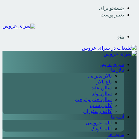
جستجو برای
تغییر پوست
منو
سرای عروس
تالار ها
تالار پذیرایی
باغ تالار
سالن عقد
سالن تولد
سالن ختم و ترحیم
کافی شاپ
کافه رستوران
آتلیه ها
آتلیه عروسی
آتلیه کودک
مزون ها