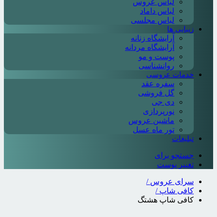
لباس عروس
لباس داماد
لباس مجلسی
زیبایی ها
آرایشگاه زنانه
آرایشگاه مردانه
پوست و مو
روانشناسی
خدمات عروسی
سفره عقد
گل فروشی
دی جی
نورپردازی
ماشین عروس
تور ماه عسل
تبلیغات
جستجو برای
تغییر پوست
سرای عروس
/
کافی شاپ
/
کافی شاپ هشتگ