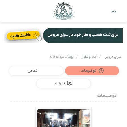
تغییر
جس
منو
پوست
برا
سرای عروس
/
کت و شلوار
/
پوشاک مردانه قائم
توضیحات
تماس
نظرات
توضیحات