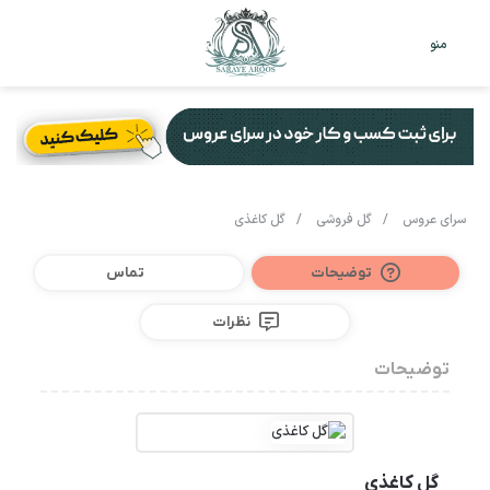
تغییر
جس
منو
پوست
برا
سرای عروس
/
گل فروشی
/
گل کاغذی
توضیحات
تماس
نظرات
توضیحات
گل کاغذی