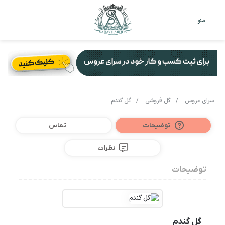
تغییر
جس
منو
پوست
برا
سرای عروس
/
گل فروشی
/
گل گندم
توضیحات
تماس
نظرات
توضیحات
گل گندم