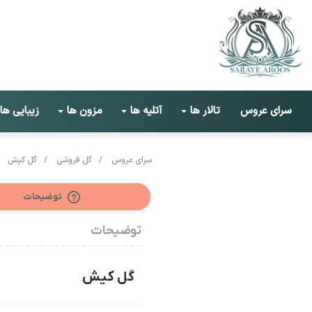
سرای عروس
تالار ها
آتلیه ها
مزون ها
زیبایی ها
سرای عروس
/
گل فروشی
/
گل کیش
توضیحات
توضیحات
گل کیش