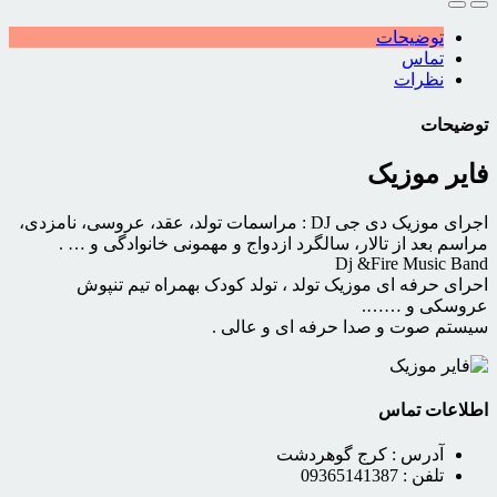
توضیحات
تماس
نظرات
توضیحات
فایر موزیک
اجرای موزیک دی جی DJ : مراسمات تولد، عقد، عروسی، نامزدی،
مراسم بعد از تالار، سالگرد ازدواج و مهمونی خانوادگی و … .
Dj &Fire Music Band
احرای حرفه ای موزیک تولد ، تولد کودک بهمراه تیم تنپوش
عروسکی و …….
سیستم صوت و صدا حرفه ای و عالی .
اطلاعات تماس
آدرس :
کرج گوهردشت
تلفن :
09365141387