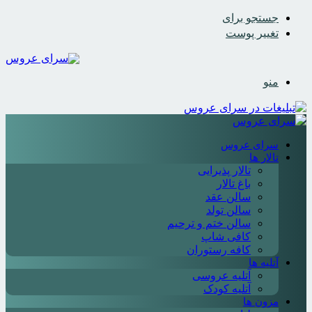
جستجو برای
تغییر پوست
منو
سرای عروس
تالار ها
تالار پذیرایی
باغ تالار
سالن عقد
سالن تولد
سالن ختم و ترحیم
کافی شاپ
کافه رستوران
آتلیه ها
آتلیه عروسی
آتلیه کودک
مزون ها