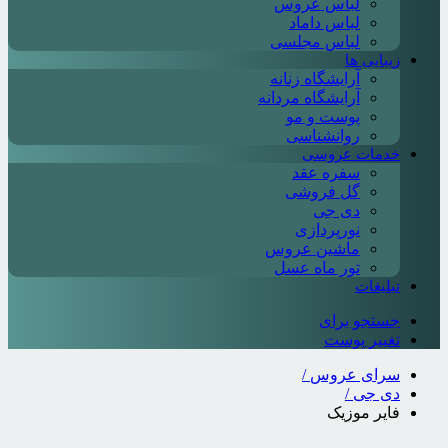
لباس عروس
لباس داماد
لباس مجلسی
زیبایی ها
آرایشگاه زنانه
آرایشگاه مردانه
پوست و مو
روانشناسی
خدمات عروسی
سفره عقد
گل فروشی
دی جی
نورپردازی
ماشین عروس
تور ماه عسل
تبلیغات
جستجو برای
تغییر پوست
سرای عروس
/
دی جی
/
فایر موزیک