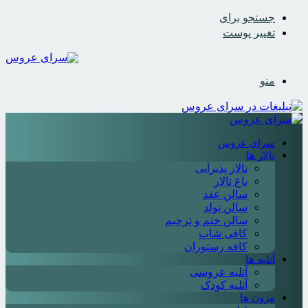
جستجو برای
تغییر پوست
منو
سرای عروس
تالار ها
تالار پذیرایی
باغ تالار
سالن عقد
سالن تولد
سالن ختم و ترحیم
کافی شاپ
کافه رستوران
آتلیه ها
آتلیه عروسی
آتلیه کودک
مزون ها