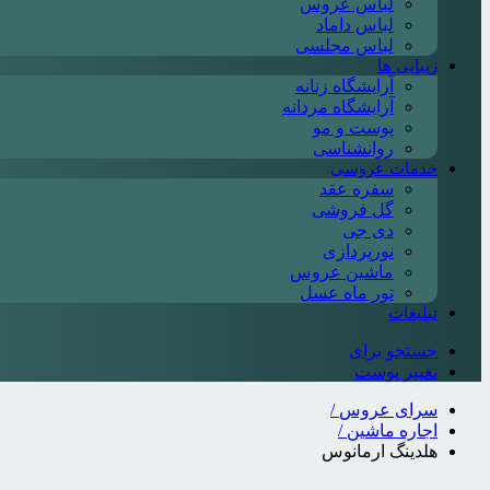
لباس عروس
لباس داماد
لباس مجلسی
زیبایی ها
آرایشگاه زنانه
آرایشگاه مردانه
پوست و مو
روانشناسی
خدمات عروسی
سفره عقد
گل فروشی
دی جی
نورپردازی
ماشین عروس
تور ماه عسل
تبلیغات
جستجو برای
تغییر پوست
سرای عروس
/
اجاره ماشین
/
هلدینگ ارمانوس