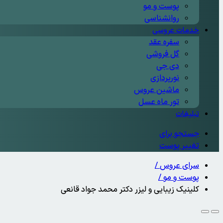
پوست و مو
روانشناسی
خدمات عروسی
سفره عقد
گل فروشی
دی جی
نورپردازی
ماشین عروس
تور ماه عسل
تبلیغات
جستجو برای
تغییر پوست
سرای عروس
/
پوست و مو
/
کلینیک زیبایی و لیزر دکتر محمد جواد قانعی