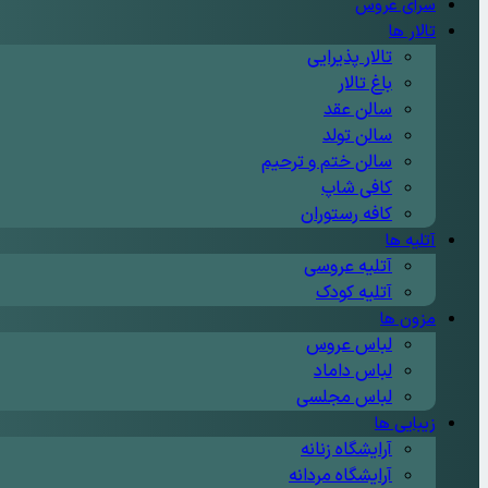
سرای عروس
تالار ها
تالار پذیرایی
باغ تالار
سالن عقد
سالن تولد
سالن ختم و ترحیم
کافی شاپ
کافه رستوران
آتلیه ها
آتلیه عروسی
آتلیه کودک
مزون ها
لباس عروس
لباس داماد
لباس مجلسی
زیبایی ها
آرایشگاه زنانه
آرایشگاه مردانه