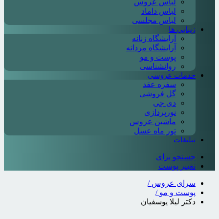
لباس عروس
لباس داماد
لباس مجلسی
زیبایی ها
آرایشگاه زنانه
آرایشگاه مردانه
پوست و مو
روانشناسی
خدمات عروسی
سفره عقد
گل فروشی
دی جی
نورپردازی
ماشین عروس
تور ماه عسل
تبلیغات
جستجو برای
تغییر پوست
سرای عروس
/
پوست و مو
/
دکتر لیلا یوسفیان