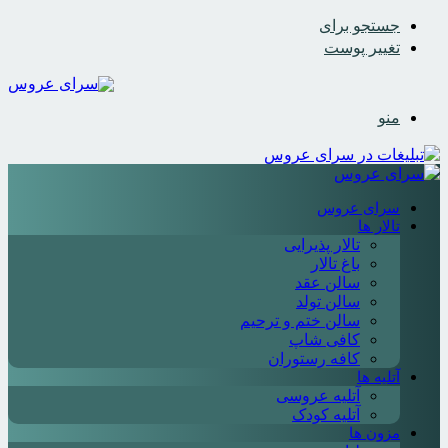
جستجو برای
تغییر پوست
منو
سرای عروس
تالار ها
تالار پذیرایی
باغ تالار
سالن عقد
سالن تولد
سالن ختم و ترحیم
کافی شاپ
کافه رستوران
آتلیه ها
آتلیه عروسی
آتلیه کودک
مزون ها