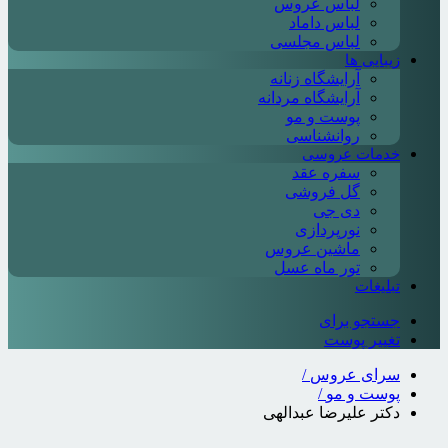
لباس عروس
لباس داماد
لباس مجلسی
زیبایی ها
آرایشگاه زنانه
آرایشگاه مردانه
پوست و مو
روانشناسی
خدمات عروسی
سفره عقد
گل فروشی
دی جی
نورپردازی
ماشین عروس
تور ماه عسل
تبلیغات
جستجو برای
تغییر پوست
سرای عروس
/
پوست و مو
/
دکتر علیرضا عبدالهی