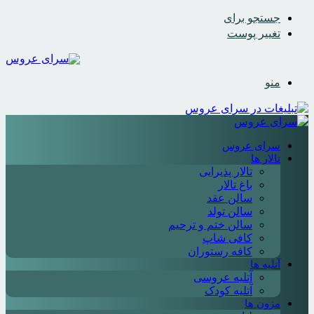
جستجو برای
تغییر پوست
منو
سرای عروس
تالار ها
تالار پذیرایی
باغ تالار
سالن عقد
سالن تولد
سالن ختم و ترحیم
کافی شاپ
کافه رستوران
آتلیه ها
آتلیه عروسی
آتلیه کودک
مزون ها