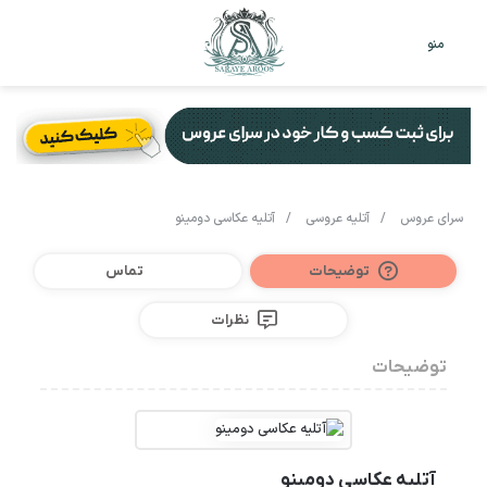
تغییر
جس
منو
پوست
برا
سرای عروس
/
آتلیه عروسی
/
آتلیه عکاسی دومینو
توضیحات
تماس
نظرات
توضیحات
آتلیه عکاسی دومینو