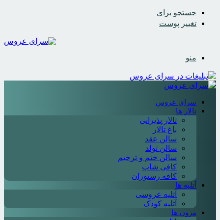
جستجو برای
تغییر پوست
منو
سرای عروس
تالار ها
تالار پذیرایی
باغ تالار
سالن عقد
سالن تولد
سالن ختم و ترحیم
کافی شاپ
کافه رستوران
آتلیه ها
آتلیه عروسی
آتلیه کودک
مزون ها