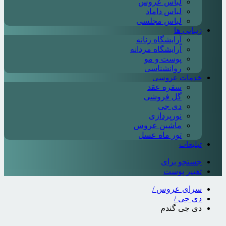
لباس عروس
لباس داماد
لباس مجلسی
زیبایی ها
آرایشگاه زنانه
آرایشگاه مردانه
پوست و مو
روانشناسی
خدمات عروسی
سفره عقد
گل فروشی
دی جی
نورپردازی
ماشین عروس
تور ماه عسل
تبلیغات
جستجو برای
تغییر پوست
سرای عروس
/
دی جی
/
دی جی گندم