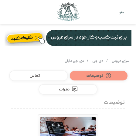
تغییر
جس
منو
پوست
برا
سرای عروس
/
دی جی
/
دی جی دایان
توضیحات
تماس
نظرات
توضیحات