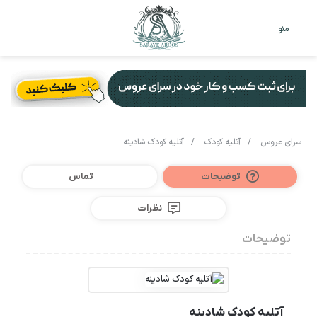
تغییر
جس
منو
پوست
برا
سرای عروس
/
آتلیه کودک
/
آتلیه کودک شادینه
توضیحات
تماس
نظرات
توضیحات
آتلیه کودک شادینه