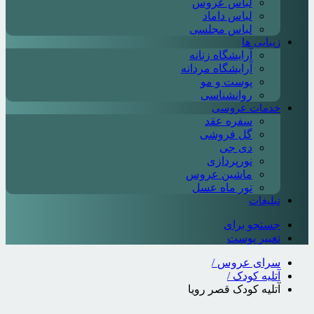
لباس عروس
لباس داماد
لباس مجلسی
زیبایی ها
آرایشگاه زنانه
آرایشگاه مردانه
پوست و مو
روانشناسی
خدمات عروسی
سفره عقد
گل فروشی
دی جی
نورپردازی
ماشین عروس
تور ماه عسل
تبلیغات
جستجو برای
تغییر پوست
سرای عروس
/
آتلیه کودک
/
آتلیه کودک قصر رویا