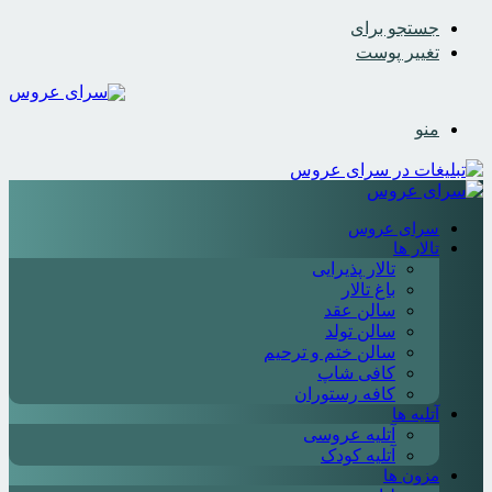
جستجو برای
تغییر پوست
منو
سرای عروس
تالار ها
تالار پذیرایی
باغ تالار
سالن عقد
سالن تولد
سالن ختم و ترحیم
کافی شاپ
کافه رستوران
آتلیه ها
آتلیه عروسی
آتلیه کودک
مزون ها