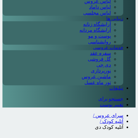
لباس عروس
لباس داماد
لباس مجلسی
زیبایی ها
آرایشگاه زنانه
آرایشگاه مردانه
پوست و مو
روانشناسی
خدمات عروسی
سفره عقد
گل فروشی
دی جی
نورپردازی
ماشین عروس
تور ماه عسل
تبلیغات
جستجو برای
تغییر پوست
سرای عروس
/
آتلیه کودک
/
آتلیه کودک دی