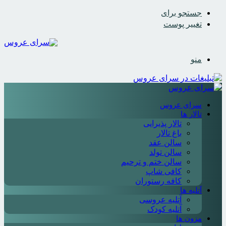
جستجو برای
تغییر پوست
منو
سرای عروس
تالار ها
تالار پذیرایی
باغ تالار
سالن عقد
سالن تولد
سالن ختم و ترحیم
کافی شاپ
کافه رستوران
آتلیه ها
آتلیه عروسی
آتلیه کودک
مزون ها