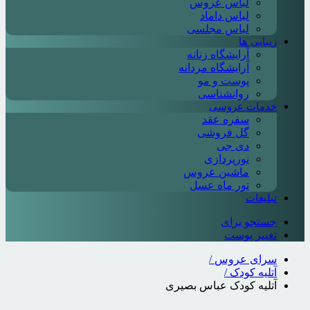
لباس عروس
لباس داماد
لباس مجلسی
زیبایی ها
آرایشگاه زنانه
آرایشگاه مردانه
پوست و مو
روانشناسی
خدمات عروسی
سفره عقد
گل فروشی
دی جی
نورپردازی
ماشین عروس
تور ماه عسل
تبلیغات
جستجو برای
تغییر پوست
سرای عروس
/
آتلیه کودک
/
آتلیه کودک عباس بصیری