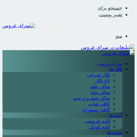
جستجو برای
تغییر پوست
منو
سرای عروس
تالار ها
تالار پذیرایی
باغ تالار
سالن عقد
سالن تولد
سالن ختم و ترحیم
کافی شاپ
کافه رستوران
آتلیه ها
آتلیه عروسی
آتلیه کودک
مزون ها