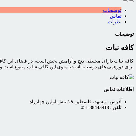
توضیحات
تماس
نظرات
توضیحات
کافه نبات
کافه نبات دارای محیطی دنج و آرامش بخش است، در فضای این کافه
برای دورهمی های دوستانه است. منوی این کافی شاپ متنوع است و د
اطلاعات تماس
آدرس :
مشهد، فلسطین ۱۹،نبش اولین چهارراه
تلفن :
38443918-051