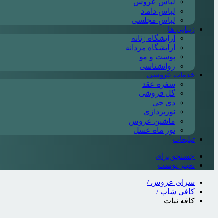
لباس عروس
لباس داماد
لباس مجلسی
زیبایی ها
آرایشگاه زنانه
آرایشگاه مردانه
پوست و مو
روانشناسی
خدمات عروسی
سفره عقد
گل فروشی
دی جی
نورپردازی
ماشین عروس
تور ماه عسل
تبلیغات
جستجو برای
تغییر پوست
سرای عروس
/
کافی شاپ
/
کافه نبات