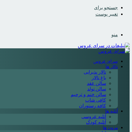
جستجو برای
تغییر پوست
منو
سرای عروس
تالار ها
تالار پذیرایی
باغ تالار
سالن عقد
سالن تولد
سالن ختم و ترحیم
کافی شاپ
کافه رستوران
آتلیه ها
آتلیه عروسی
آتلیه کودک
مزون ها