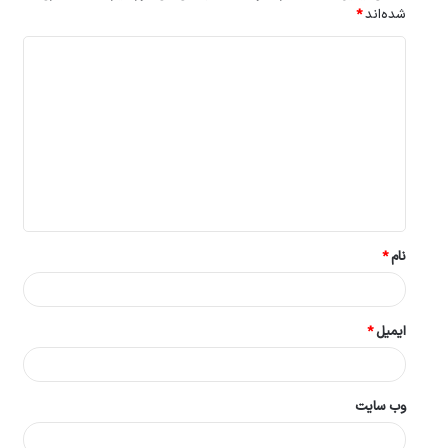
شده‌اند
*
د
ی
د
گ
ا
ه
*
نام
*
ایمیل
*
وب‌ سایت