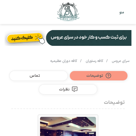
تغییر
جس
منو
پوست
برا
سرای عروس
/
کافه رستوران
/
کافه دوران عظیمیه
توضیحات
تماس
نظرات
توضیحات