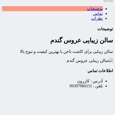
توضیحات
تماس
نظرات
توضیحات
سالن زیبایی عروس گندم
سالن زیبایی برای کاشت ناخن با بهترین کیفیت و تنوع بالا
اطلاعات تماس
آدرس :
كازرون
تلفن :
09397960151