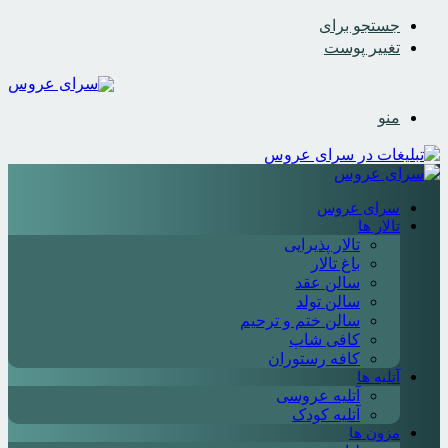
جستجو برای
تغییر پوست
منو
سرای عروس
تالار ها
تالار پذیرایی
باغ تالار
سالن عقد
سالن تولد
سالن ختم و ترحیم
کافی شاپ
کافه رستوران
آتلیه ها
آتلیه عروسی
آتلیه کودک
مزون ها