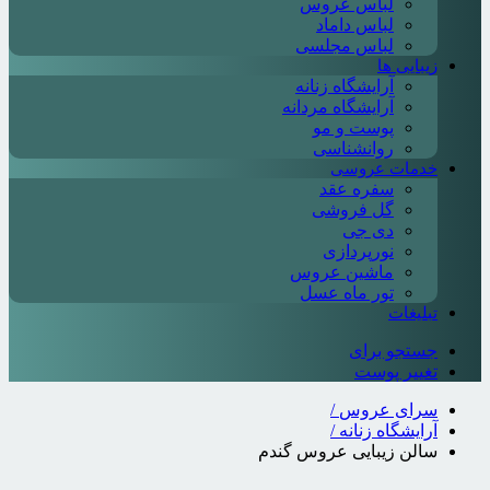
لباس عروس
لباس داماد
لباس مجلسی
زیبایی ها
آرایشگاه زنانه
آرایشگاه مردانه
پوست و مو
روانشناسی
خدمات عروسی
سفره عقد
گل فروشی
دی جی
نورپردازی
ماشین عروس
تور ماه عسل
تبلیغات
جستجو برای
تغییر پوست
سرای عروس
/
آرایشگاه زنانه
/
سالن زیبایی عروس گندم