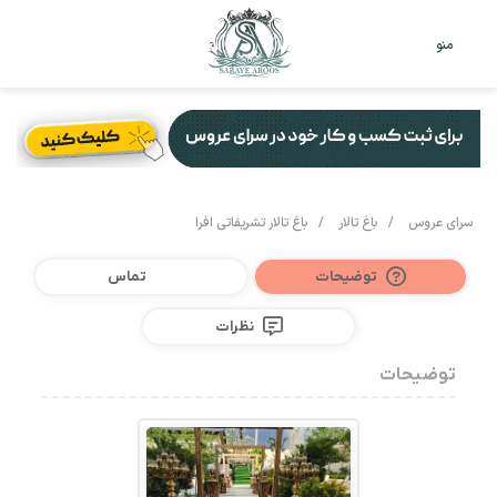
تغییر
جس
منو
پوست
برا
سرای عروس
/
باغ تالار
/
باغ تالار تشریفاتی افرا
توضیحات
تماس
نظرات
توضیحات