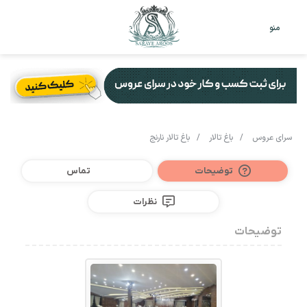
تغییر
جس
منو
پوست
برا
سرای عروس
/
باغ تالار
/
باغ تالار نارنج
توضیحات
تماس
نظرات
توضیحات