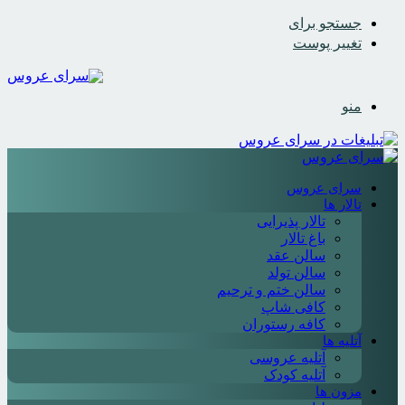
جستجو برای
تغییر پوست
منو
سرای عروس
تالار ها
تالار پذیرایی
باغ تالار
سالن عقد
سالن تولد
سالن ختم و ترحیم
کافی شاپ
کافه رستوران
آتلیه ها
آتلیه عروسی
آتلیه کودک
مزون ها