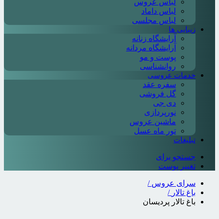
لباس عروس
لباس داماد
لباس مجلسی
زیبایی ها
آرایشگاه زنانه
آرایشگاه مردانه
پوست و مو
روانشناسی
خدمات عروسی
سفره عقد
گل فروشی
دی جی
نورپردازی
ماشین عروس
تور ماه عسل
تبلیغات
جستجو برای
تغییر پوست
سرای عروس
/
باغ تالار
/
باغ تالار پردیسان