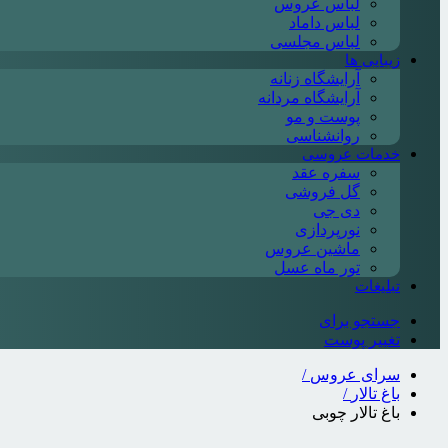
لباس عروس
لباس داماد
لباس مجلسی
زیبایی ها
آرایشگاه زنانه
آرایشگاه مردانه
پوست و مو
روانشناسی
خدمات عروسی
سفره عقد
گل فروشی
دی جی
نورپردازی
ماشین عروس
تور ماه عسل
تبلیغات
جستجو برای
تغییر پوست
سرای عروس
/
باغ تالار
/
باغ تالار چوبی