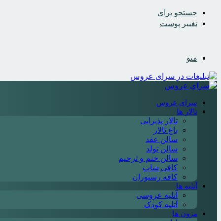
جستجو برای
تغییر پوست
منو
سرای عروس
تالار ها
تالار پذیرایی
باغ تالار
سالن عقد
سالن تولد
سالن ختم و ترحیم
کافی شاپ
کافه رستوران
آتلیه ها
آتلیه عروسی
آتلیه کودک
مزون ها