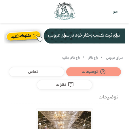
تغییر
جس
منو
پوست
برا
سرای عروس
/
باغ تالار
/
باغ تالار بنانیه
توضیحات
تماس
نظرات
توضیحات