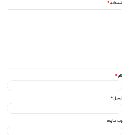
شده‌اند
*
د
ی
د
گ
ا
ه
*
نام
*
ایمیل
*
وب‌ سایت