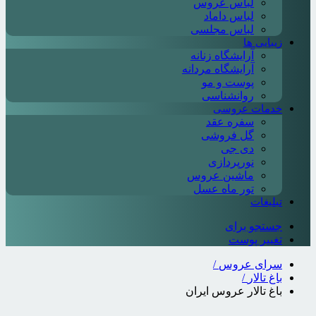
لباس عروس
لباس داماد
لباس مجلسی
زیبایی ها
آرایشگاه زنانه
آرایشگاه مردانه
پوست و مو
روانشناسی
خدمات عروسی
سفره عقد
گل فروشی
دی جی
نورپردازی
ماشین عروس
تور ماه عسل
تبلیغات
جستجو برای
تغییر پوست
سرای عروس
/
باغ تالار
/
باغ تالار عروس ایران