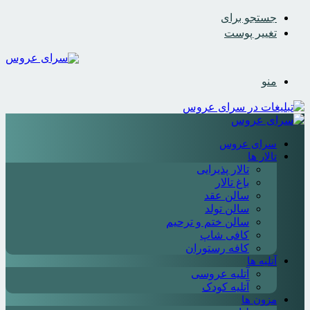
جستجو برای
تغییر پوست
منو
سرای عروس
تالار ها
تالار پذیرایی
باغ تالار
سالن عقد
سالن تولد
سالن ختم و ترحیم
کافی شاپ
کافه رستوران
آتلیه ها
آتلیه عروسی
آتلیه کودک
مزون ها