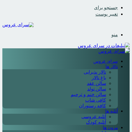
جستجو برای
تغییر پوست
منو
سرای عروس
تالار ها
تالار پذیرایی
باغ تالار
سالن عقد
سالن تولد
سالن ختم و ترحیم
کافی شاپ
کافه رستوران
آتلیه ها
آتلیه عروسی
آتلیه کودک
مزون ها