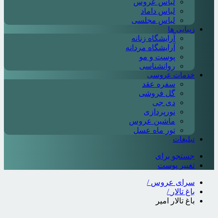
لباس عروس
لباس داماد
لباس مجلسی
زیبایی ها
آرایشگاه زنانه
آرایشگاه مردانه
پوست و مو
روانشناسی
خدمات عروسی
سفره عقد
گل فروشی
دی جی
نورپردازی
ماشین عروس
تور ماه عسل
تبلیغات
جستجو برای
تغییر پوست
سرای عروس
/
باغ تالار
/
باغ تالار امیر