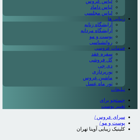
لباس عروس
لباس داماد
لباس مجلسی
زیبایی ها
آرایشگاه زنانه
آرایشگاه مردانه
پوست و مو
روانشناسی
خدمات عروسی
سفره عقد
گل فروشی
دی جی
نورپردازی
ماشین عروس
تور ماه عسل
تبلیغات
جستجو برای
تغییر پوست
سرای عروس
/
پوست و مو
/
کلینیک زیبایی آوینا تهران