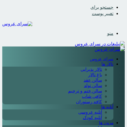
جستجو برای
تغییر پوست
منو
سرای عروس
تالار ها
تالار پذیرایی
باغ تالار
سالن عقد
سالن تولد
سالن ختم و ترحیم
کافی شاپ
کافه رستوران
آتلیه ها
آتلیه عروسی
آتلیه کودک
مزون ها