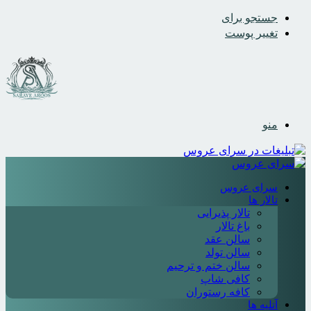
جستجو برای
تغییر پوست
منو
سرای عروس
تالار ها
تالار پذیرایی
باغ تالار
سالن عقد
سالن تولد
سالن ختم و ترحیم
کافی شاپ
کافه رستوران
آتلیه ها