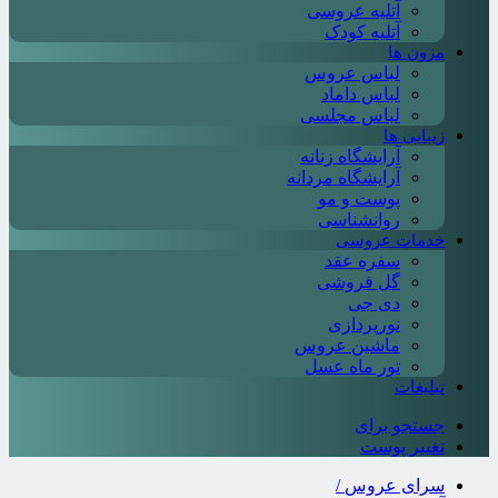
آتلیه عروسی
آتلیه کودک
مزون ها
لباس عروس
لباس داماد
لباس مجلسی
زیبایی ها
آرایشگاه زنانه
آرایشگاه مردانه
پوست و مو
روانشناسی
خدمات عروسی
سفره عقد
گل فروشی
دی جی
نورپردازی
ماشین عروس
تور ماه عسل
تبلیغات
جستجو برای
تغییر پوست
سرای عروس
/