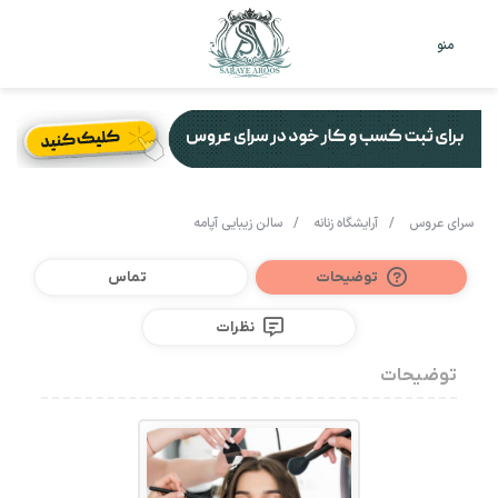
تغییر
جس
منو
پوست
برا
سرای عروس
/
آرایشگاه زنانه
/
سالن زیبایی آپامه
توضیحات
تماس
نظرات
توضیحات