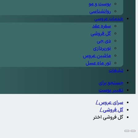
پوست و مو
روانشناسی
خدمات عروسی
سفره عقد
گل فروشی
دی جی
نورپردازی
ماشین عروس
تور ماه عسل
تبلیغات
جستجو برای
تغییر پوست
سرای عروس
/
گل فروشی
/
گل فروشی اختر