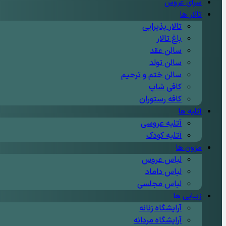
سرای عروس
تالار ها
تالار پذیرایی
باغ تالار
سالن عقد
سالن تولد
سالن ختم و ترحیم
کافی شاپ
کافه رستوران
آتلیه ها
آتلیه عروسی
آتلیه کودک
مزون ها
لباس عروس
لباس داماد
لباس مجلسی
زیبایی ها
آرایشگاه زنانه
آرایشگاه مردانه