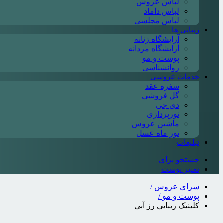
لباس عروس
لباس داماد
لباس مجلسی
زیبایی ها
آرایشگاه زنانه
آرایشگاه مردانه
پوست و مو
روانشناسی
خدمات عروسی
سفره عقد
گل فروشی
دی جی
نورپردازی
ماشین عروس
تور ماه عسل
تبلیغات
جستجو برای
تغییر پوست
سرای عروس
/
پوست و مو
/
کلینیک زیبایی رز آبی