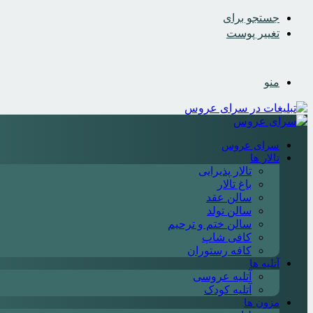
جستجو برای
تغییر پوست
منو
سرای عروس
تالار ها
تالار پذیرایی
باغ تالار
سالن عقد
سالن تولد
سالن ختم و ترحیم
کافی شاپ
کافه رستوران
آتلیه ها
آتلیه عروسی
آتلیه کودک
مزون ها