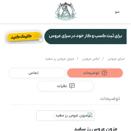
تغییر
جس
منو
پوست
برا
سرای عروس
/
لباس عروس
/
مزون عروس رز سفید
توضیحات
تماس
نظرات
توضیحات
مزون عروس رز سفید